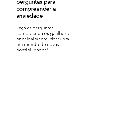
perguntas para
compreender a
ansiedade
Faça as perguntas,
compreenda os gatilhos e,
principalmente, descubra
um mundo de novas
possibilidades!
Todos os meus produtos
Ver carrinho
Combo