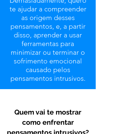
Demasiadamente, quero
te ajudar a compreender
as origem desses
pensamentos, e, a partir
disso, aprender a usar
ferramentas para
minimizar ou terminar o
sofrimento emocional
causado pelos
pensamentos intrusivos.
Quem vai te mostrar
como
enfrentar
pensamentos intrusivos?