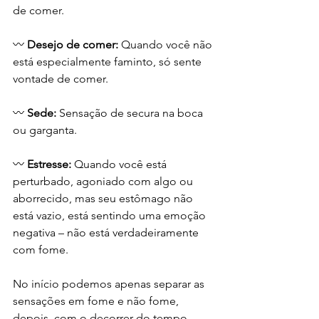
de comer.
〰 
Desejo de comer:
 Quando você não 
está especialmente faminto, só sente 
vontade de comer.
〰 
Sede:
 Sensação de secura na boca 
ou garganta.
〰 
Estresse:
 Quando você está 
perturbado, agoniado com algo ou 
aborrecido, mas seu estômago não 
está vazio, está sentindo uma emoção 
negativa – não está verdadeiramente 
com fome.
No início podemos apenas separar as 
sensações em fome e não fome, 
depois, com o decorrer do tempo, 